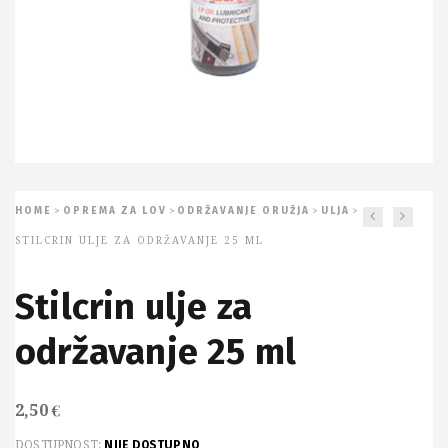
HOME
OPREMA ZA LOV
ODRŽAVANJE ORUŽJA
ULJA
>
>
>
>
STILCRIN ULJE ZA ODRŽAVANJE 25 ML
Stilcrin ulje za
održavanje 25 ml
2,50
€
DOSTUPNOST:
NIJE DOSTUPNO