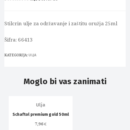
Stilcrin ulje za održavanje i zaštitu oružja 25ml
Šifra: 66413
KATEGORIJA:
ULJA
Moglo bi vas zanimati
OUT OF
STOCK
Ulja
Schaftol premium gold 50ml
7,96
€