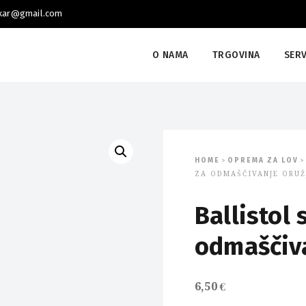
skar@gmail.com
O NAMA
TRGOVINA
SERV
HOME
OPREMA ZA LOV
>
>
ZA ODMAŠČIVANJE ORUŽ
Ballistol 
odmaščiva
6,50
€