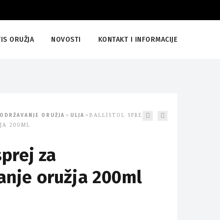
IS ORUŽJA
NOVOSTI
KONTAKT I INFORMACIJE
ODRŽAVANJE ORUŽJA
ULJA
BALLISTOL SPREJ
>
>
JA 200ML
sprej za
nje oružja 200ml