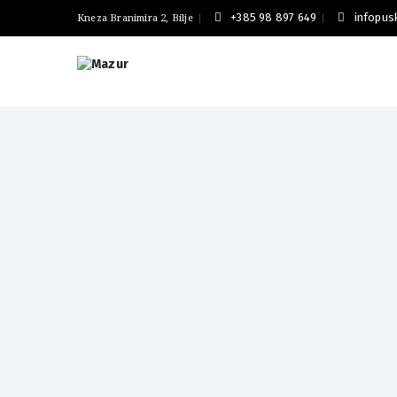
+385 98 897 649
infopu
Kneza Branimira 2, Bilje