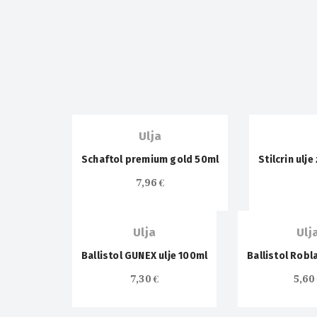
OUT OF
OUT OF
STOCK
STOCK
Ulja
Schaftol premium gold 50ml
Stilcrin ulj
OUT OF
7,96
€
STOCK
Ulja
Ulj
Ballistol GUNEX ulje 100ml
Ballistol Robl
7,30
€
5,6