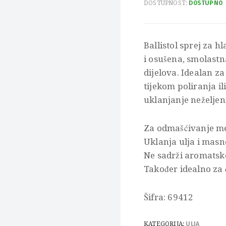
DOSTUPNOST:
DOSTUPNO
Ballistol sprej za h
i osušena, smolastna
dijelova. Idealan 
tijekom poliranja il
uklanjanje neželjeni
Za odmašćivanje met
Uklanja ulja i masn
Ne sadrži aromatske
Također idealno za 
Šifra: 69412
KATEGORIJA:
ULJA