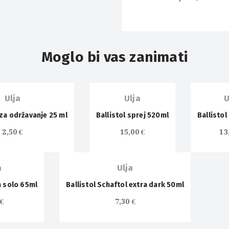
Moglo bi vas zanimati
Ulja
Ulja
U
e za održavanje 25 ml
Ballistol sprej 520ml
Ballistol
2,50
€
15,00
€
13
a
Ulja
a solo 65ml
Ballistol Schaftol extra dark 50ml
0
€
7,30
€