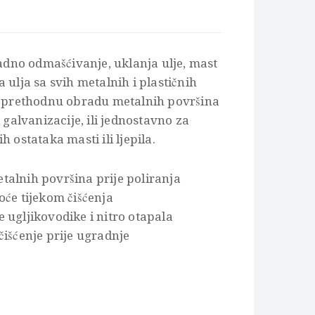
ladno odmašćivanje, uklanja ulje, mast
 ulja sa svih metalnih i plastičnih
za prethodnu obradu metalnih površina
i galvanizacije, ili jednostavno za
h ostataka masti ili ljepila.
alnih površina prije poliranja
oće tijekom čišćenja
 ugljikovodike i nitro otapala
čišćenje prije ugradnje