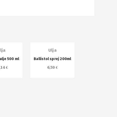
lja
Ulja
 ulje 500 ml
Ballistol sprej 200ml
,14
€
6,50
€