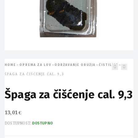
HOME
OPREMA ZA LOV
ODRŽAVANJE ORUŽJA
ČISTILICE
>
>
>
>
ŠPAGA ZA ČIŠĆENJE CAL. 9,3
Špaga za čišćenje cal. 9,3
13,01
€
DOSTUPNOST:
DOSTUPNO