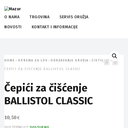
O NAMA
TRGOVINA
SERVIS ORUŽJA
NOVOSTI
KONTAKT I INFORMACIJE
HOME
OPREMA ZA LOV
ODRŽAVANJE ORUŽJA
ČISTILICE
>
>
>
>
ČEPIĆI ZA ČIŠĆENJE BALLISTOL CLASSIC
Čepići za čišćenje
BALLISTOL CLASSIC
10,50
€
DOSTUPNOST:
DOSTUPNO