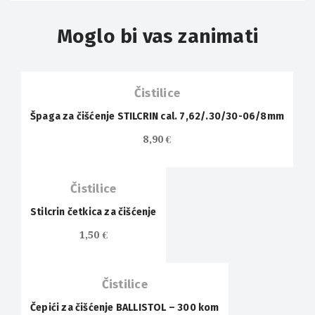
Moglo bi vas zanimati
OUT OF
STOCK
Čistilice
Špaga za čišćenje STILCRIN cal. 7,62/.30/30-06/8mm
OUT OF
8,90
€
STOCK
Čistilice
Stilcrin četkica za čišćenje
1,50
€
Čistilice
Čepići za čišćenje BALLISTOL – 300 kom