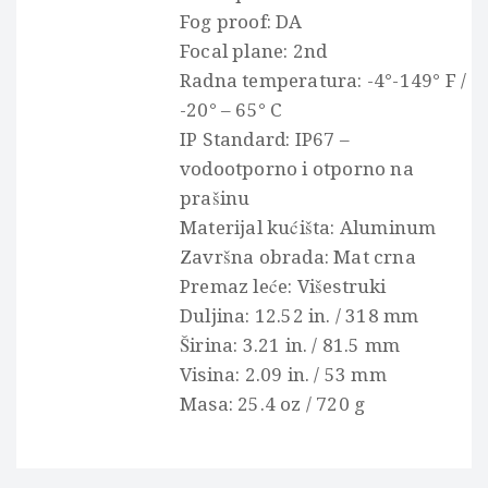
Fog proof: DA
Focal plane: 2nd
Radna temperatura: -4°-149° F /
-20° – 65° C
IP Standard: IP67 –
vodootporno i otporno na
prašinu
Materijal kućišta: Aluminum
Završna obrada: Mat crna
Premaz leće: Višestruki
Duljina: 12.52 in. / 318 mm
Širina: 3.21 in. / 81.5 mm
Visina: 2.09 in. / 53 mm
Masa: 25.4 oz / 720 g