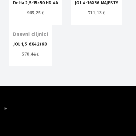
Delta 2,5-15×50 HD 4A
JOL 4-16X56 MAJESTY
965,25
€
711,13
€
Dnevni ciljnici
JOL 1,5-6X42/6D
570,44
€