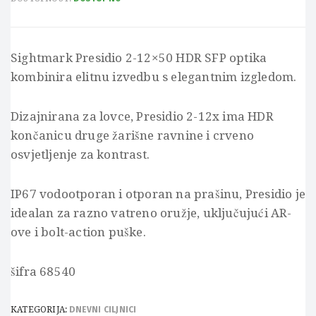
Sightmark Presidio 2-12×50 HDR SFP optika
kombinira elitnu izvedbu s elegantnim izgledom.
Dizajnirana za lovce, Presidio 2-12x ima HDR
končanicu druge žarišne ravnine i crveno
osvjetljenje za kontrast.
IP67 vodootporan i otporan na prašinu, Presidio je
idealan za razno vatreno oružje, uključujući AR-
ove i bolt-action puške.
šifra 68540
KATEGORIJA:
DNEVNI CILJNICI