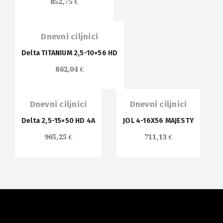
852,75
€
Dnevni ciljnici
Delta TITANIUM 2,5-10×56 HD
862,04
€
Dnevni ciljnici
Dnevni ciljnici
Delta 2,5-15×50 HD 4A
JOL 4-16X56 MAJESTY
965,25
€
711,13
€