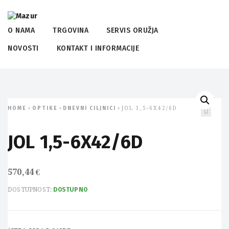
O NAMA
TRGOVINA
SERVIS ORUŽJA
NOVOSTI
KONTAKT I INFORMACIJE
HOME
OPTIKE
DNEVNI CILJNICI
JOL 1,5-6X42/6D
>
>
>
JOL 1,5-6X42/6D
570,44
€
DOSTUPNOST:
DOSTUPNO