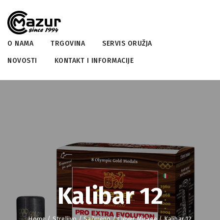
O NAMA
TRGOVINA
SERVIS ORUŽJA
NOVOSTI
KONTAKT I INFORMACIJE
Kalibar 12
Home
/
Streljivo
/
Sačmeno
/
Clever Mirage
/ Kalibar 12