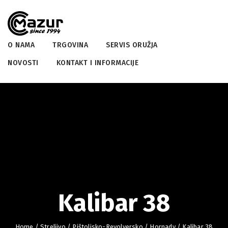
O NAMA
TRGOVINA
SERVIS ORUŽJA
NOVOSTI
KONTAKT I INFORMACIJE
Kalibar 38
Home
/
Streljivo
/
Pištoljsko-Revolversko
/
Hornady
/ Kalibar 38