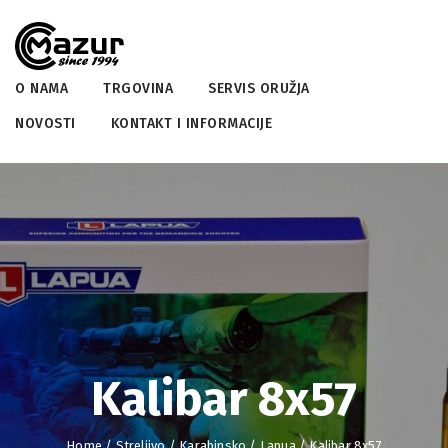
O NAMA
TRGOVINA
SERVIS ORUŽJA
NOVOSTI
KONTAKT I INFORMACIJE
Kalibar 8x57
Home
/
Streljivo
/
Karabinsko
/
Lapua
/ Kalibar 8x57