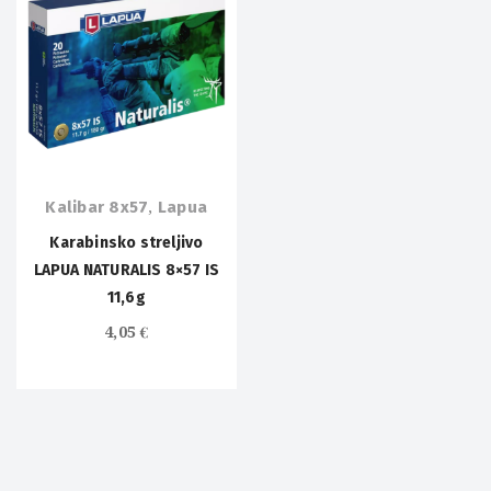
Kalibar 8x57
,
Lapua
Karabinsko streljivo
LAPUA NATURALIS 8×57 IS
11,6g
4,05
€