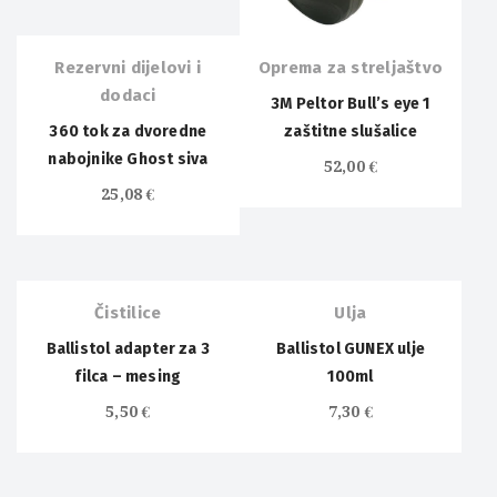
Rezervni dijelovi i
Oprema za streljaštvo
dodaci
3M Peltor Bull’s eye 1
360 tok za dvoredne
zaštitne slušalice
nabojnike Ghost siva
52,00
€
25,08
€
OUT OF
STOCK
Čistilice
Ulja
Ballistol adapter za 3
Ballistol GUNEX ulje
filca – mesing
100ml
5,50
€
7,30
€