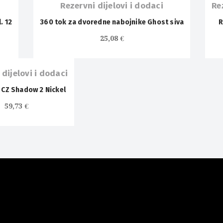
Rezervni dijelovi i dodaci
Re
. 12
360 tok za dvoredne nabojnike Ghost siva
R
25,08
€
 dijelovi i dodaci
CZ Shadow 2 Nickel
59,73
€