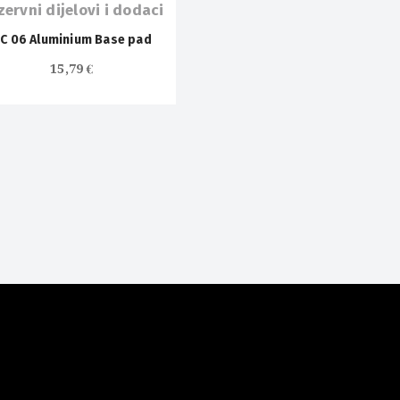
zervni dijelovi i dodaci
C 06 Aluminium Base pad
15,79
€