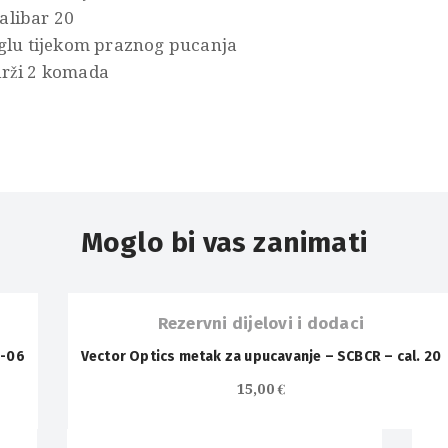
alibar 20
iglu tijekom praznog pucanja
drži 2 komada
Moglo bi vas zanimati
OUT OF
STOCK
Rezervni dijelovi i dodaci
0-06
Vector Optics metak za upucavanje – SCBCR – cal. 20
15,00
€