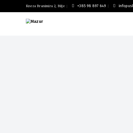
+385 98 897 649
infopu
Kneza Branimira 2, Bilje