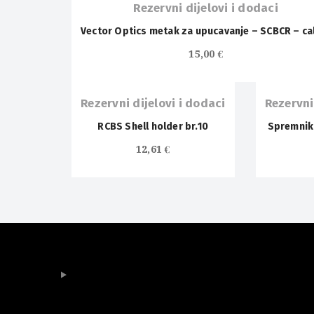
Rezervni dijelovi i dodaci
Vector Optics metak za upucavanje – SCBCR – cal
15,00
€
Rezervni dijelovi i dodaci
Rezervni
RCBS Shell holder br.10
Spremnik 
12,61
€