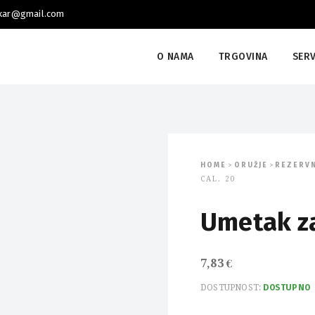
skar@gmail.com
O NAMA
TRGOVINA
SERV
HOME
ORUŽJE
REZERVN
>
>
CAL. 20
Umetak za 
7,83
€
DOSTUPNOST:
DOSTUPNO