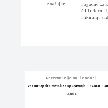
značajke
Pogodno za k
Štiti udarnu 
Pakiranje sa
OUT OF
STOCK
Rezervni dijelovi i dodaci
Vector Optics metak za upucavanje – SCBCR – 3
OUT OF
12,00
€
STOCK