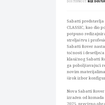
DOSTUPNOST:
NIJE DOSTU
Sabatti predstavlj
CLASSIC, kao dio po
potpuno redizajnir
streljaštvu i profe
Sabatti Rover nastav
točnosti i desetljeć
klasičnog Sabatti R
ga poboljšavajući r
novim materijalima,
širok izbor konfigur
Nova Sabatti Rover 
izrađen od komada 
7075, precizno obra