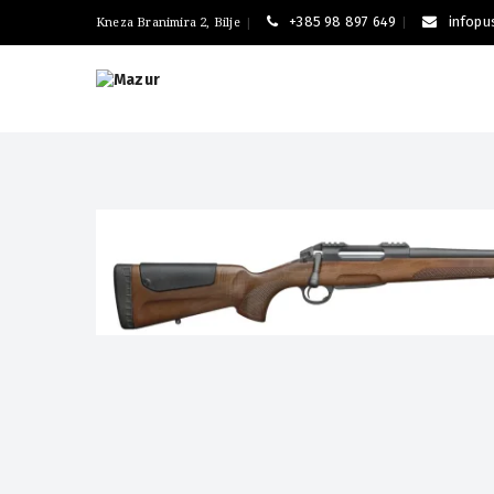
+385 98 897 649
infop
Kneza Branimira 2, Bilje