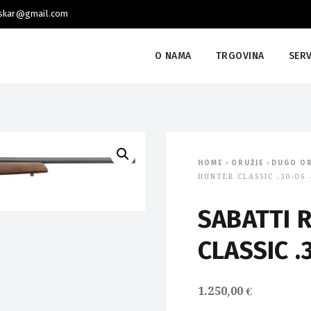
uskar@gmail.com
O NAMA
TRGOVINA
SERV
HOME
ORUŽJE
DUGO OR
>
>
HUNTER CLASSIC .30-06
SABATTI 
CLASSIC .
1.250,00
€