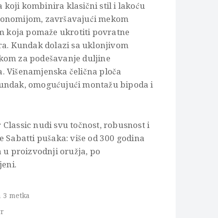
oji kombinira klasični stil i lakoću
gonomijom, završavajući mekom
koja pomaže ukrotiti povratne
ra. Kundak dolazi sa uklonjivom
kom za podešavanje duljine
. Višenamjenska čelična ploča
undak, omogućujući montažu bipoda i
Classic nudi svu točnost, robusnost i
e Sabatti pušaka: više od 300 godina
a u proizvodnji oružja, po
jeni.
a 3 metka
gr