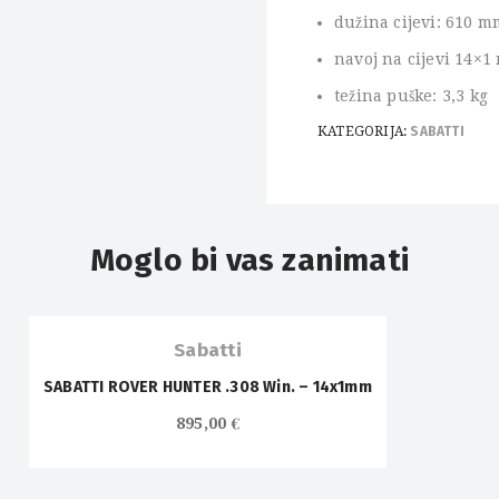
dužina cijevi: 610 m
navoj na cijevi 14×
težina puške: 3,3 kg
KATEGORIJA:
SABATTI
Moglo bi vas zanimati
OUT OF
STOCK
Sabatti
SABATTI ROVER HUNTER .308 Win. – 14x1mm
895,00
€