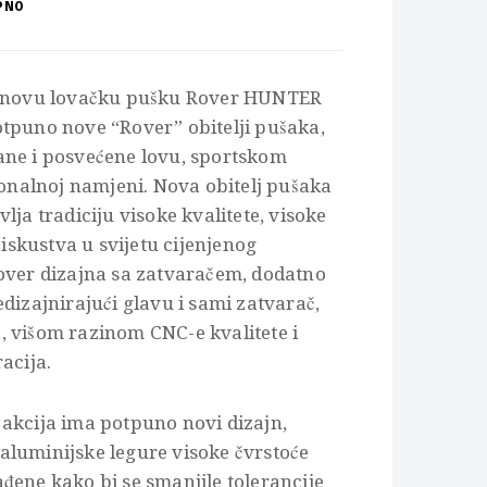
PNO
a novu lovačku pušku Rover HUNTER
tpuno nove “Rover” obitelji pušaka,
ane i posvećene lovu, sportskom
sionalnoj namjeni. Nova obitelj pušaka
lja tradiciju visoke kvalitete, visoke
a iskustva u svijetu cijenjenog
over dizajna sa zatvaračem, dodatno
edizajnirajući glavu i sami zatvarač,
 višom razinom CNC-e kvalitete i
acija.
akcija ima potpuno novi dizajn,
aluminijske legure visoke čvrstoće
đene kako bi se smanjile tolerancije