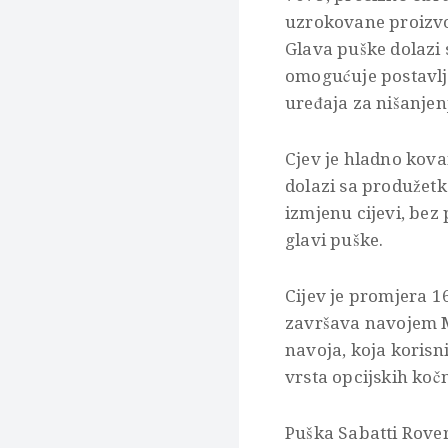
uzrokovane proizvo
Glava puške dolazi 
omogućuje postavlja
uređaja za nišanjen
Cjev je hladno kovan
dolazi sa produžet
izmjenu cijevi, be
glavi puške.
Cijev je promjera 
završava navojem M
navoja, koja koris
vrsta opcijskih kočni
Puška Sabatti Rover