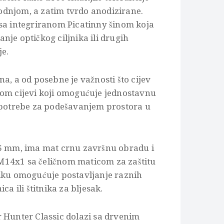
dnjom, a zatim tvrdo anodizirane.
sa integriranom Picatinny šinom koja
nje optičkog ciljnika ili drugih
je.
a, a od posebne je važnosti što cijev
kom cijevi koji omogućuje jednostavnu
z potrebe za podešavanjem prostora u
16 mm, ima mat crnu završnu obradu i
14x1 sa čeličnom maticom za zaštitu
niku omogućuje postavljanje raznih
ca ili štitnika za bljesak.
 Hunter Classic dolazi sa drvenim