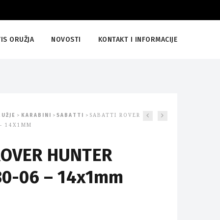
IS ORUŽJA
NOVOSTI
KONTAKT I INFORMACIJE
UŽJE
KARABINI
SABATTI
SABATTI ROVER
>
>
>
 – 14X1MM
ROVER HUNTER
30-06 – 14x1mm