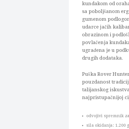
kundakom od oraha k
sa poboljšanom er
gumenom podlogom 
udarce jačih kaliba
obrazinom i podloš
povlačenja kundaka
ugrađena je u podk
drugih dodataka.
Puška Rover Hunter 
pouzdanost tradicij
talijanskog iskustv
najpristupačnijoj ci
odvojivi spremnik z
sila okidanja: 1.200 