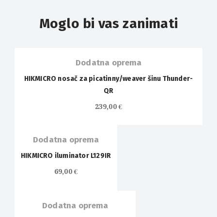
Moglo bi vas zanimati
OUT OF
STOCK
Dodatna oprema
HIKMICRO nosač za picatinny/weaver šinu Thunder-
QR
OUT OF
239,00
€
STOCK
Dodatna oprema
HIKMICRO iluminator L129IR
OUT OF
69,00
€
STOCK
Dodatna oprema