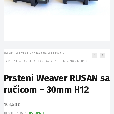
HOME
OPTIKE
DODATNA OPREMA
>
>
>
PRSTENI WEAVER RUSAN SA RUČICOM – 30MM H12
Prsteni Weaver RUSAN sa
ručicom – 30mm H12
103,53
€
DOSTUPNOST:
DOSTUPNO