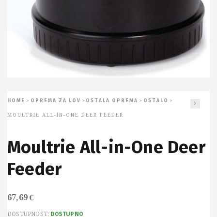
HOME
OPREMA ZA LOV
OSTALA OPREMA
OSTALO
>
>
>
>
MOULTRIE ALL-IN-ONE DEER FEEDER
Moultrie All-in-One Deer
Feeder
67,69
€
DOSTUPNOST:
DOSTUPNO