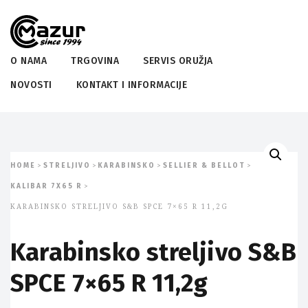
O NAMA
TRGOVINA
SERVIS ORUŽJA
NOVOSTI
KONTAKT I INFORMACIJE
HOME
STRELJIVO
KARABINSKO
SELLIER & BELLOT
>
>
>
>
KALIBAR 7X65 R
>
KARABINSKO STRELJIVO S&B SPCE 7×65 R 11,2G
Karabinsko streljivo S&B
SPCE 7×65 R 11,2g