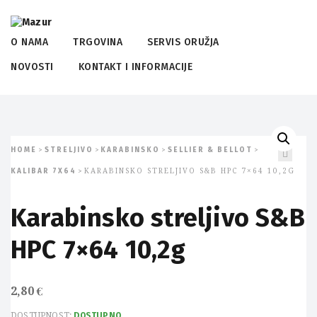
O NAMA
TRGOVINA
SERVIS ORUŽJA
NOVOSTI
KONTAKT I INFORMACIJE
HOME
STRELJIVO
KARABINSKO
SELLIER & BELLOT
>
>
>
>
KALIBAR 7X64
KARABINSKO STRELJIVO S&B HPC 7×64 10,2G
>
Karabinsko streljivo S&B
HPC 7×64 10,2g
2,80
€
DOSTUPNOST:
DOSTUPNO