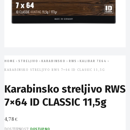
HOME
STRELJIVO
KARABINSKO
RWS
KALIBAR 7X64
>
>
>
>
>
KARABINSKO STRELJIVO RWS 7×64 ID CLASSIC 11,5G
Karabinsko streljivo RWS
7×64 ID CLASSIC 11,5g
4,78
€
DOSTUPNOST:
DOSTUPNO