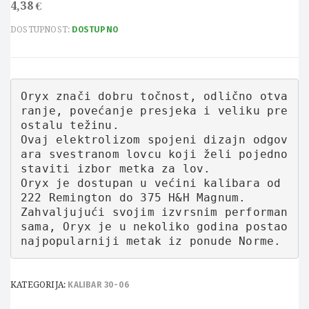
4,38
€
DOSTUPNOST:
DOSTUPNO
Oryx znači dobru točnost, odlično otva
ranje, povećanje presjeka i veliku pre
ostalu težinu. 

Ovaj elektrolizom spojeni dizajn odgov
ara svestranom lovcu koji želi pojedno
staviti izbor metka za lov. 

Oryx je dostupan u većini kalibara od 
222 Remington do 375 H&H Magnum. 

Zahvaljujući svojim izvrsnim performan
sama, Oryx je u nekoliko godina postao 
najpopularniji metak iz ponude Norme.
KATEGORIJA:
KALIBAR 30-06