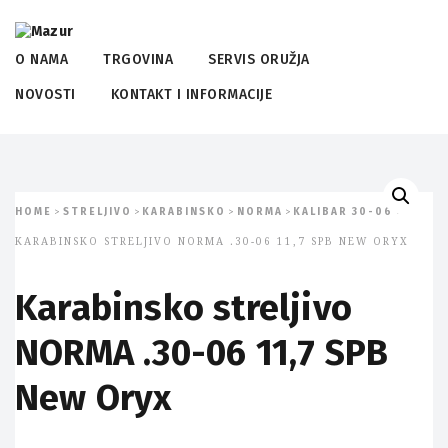
O NAMA
TRGOVINA
SERVIS ORUŽJA
NOVOSTI
KONTAKT I INFORMACIJE
HOME
STRELJIVO
KARABINSKO
NORMA
KALIBAR 30-06
>
>
>
>
>
KARABINSKO STRELJIVO NORMA .30-06 11,7 SPB NEW ORYX
Karabinsko streljivo
NORMA .30-06 11,7 SPB
New Oryx