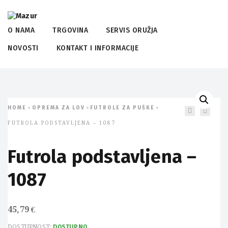
O NAMA
TRGOVINA
SERVIS ORUŽJA
NOVOSTI
KONTAKT I INFORMACIJE
HOME
OPREMA ZA LOV
FUTROLE ZA PUŠKE
>
>
>
FUTROLA PODSTAVLJENA – 1087
Futrola podstavljena –
1087
45,79
€
DOSTUPNOST:
DOSTUPNO